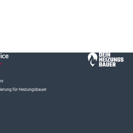
ice
ns
rierung für Heizungsbauer