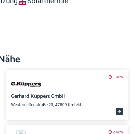
eizung
Solarthermie
 Nähe
1.9km
Gerhard Küppers GmbH
Westpreußenstraße 23, 47809 Krefeld
2.4km