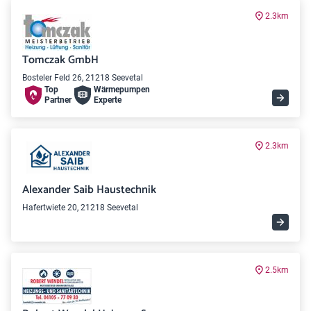
2.3km
Tomczak GmbH
Bosteler Feld 26, 21218 Seevetal
Top
Wärme­pumpen
Partner
Experte
2.3km
Alexander Saib Haustechnik
Hafertwiete 20, 21218 Seevetal
2.5km