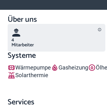
Über uns
4
Mitarbeiter
Systeme
Wärmepumpe
Gasheizung
Ölh
Solarthermie
Services