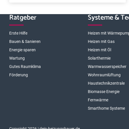
Ratgeber
Systeme & Te
Erste Hilfe
Heizen mit Wärmepum
Bauen & Sanieren
Heizen mit Gas
Energie sparen
Heizen mit Öl
Wartung
Solarthermie
Gutes Raumklima
Warmwasserspeicher
Förderung
Wohnraumlüftung
Haustechnikzentrale
Biomasse Energie
Fernwärme
Smarthome Systeme
Copyright 2026 | dein-heizungsbauer.de