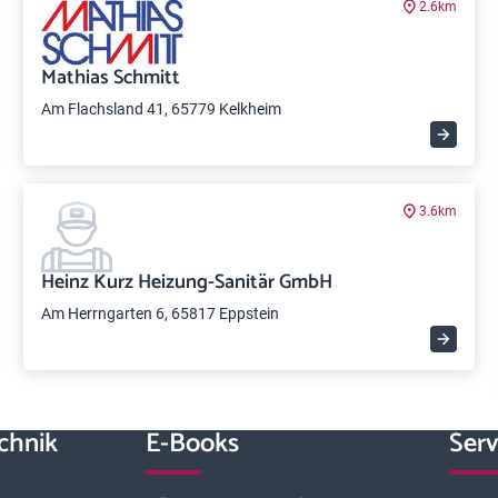
2.6km
Mathias Schmitt
Am Flachsland 41, 65779 Kelkheim
3.6km
Heinz Kurz Heizung-Sanitär GmbH
Am Herrngarten 6, 65817 Eppstein
chnik
E-Books
Serv