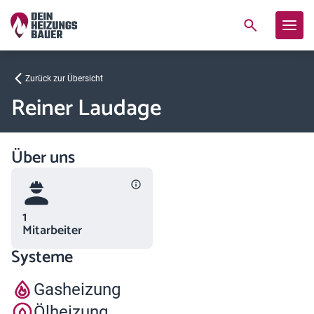
Zurück zur Übersicht
Reiner Laudage
Über uns
1
Mitarbeiter
Systeme
Gasheizung
Ölheizung