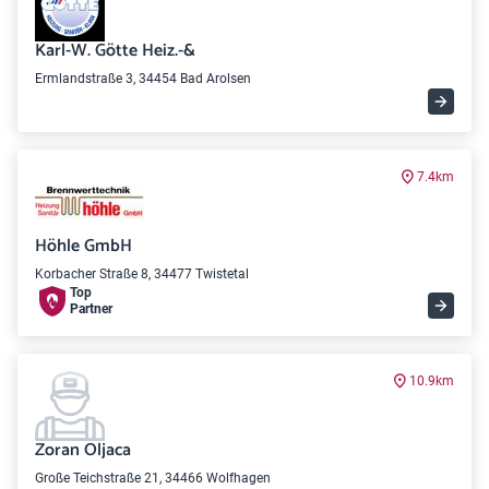
Karl-W. Götte Heiz.-&
Ermlandstraße 3, 34454 Bad Arolsen
7.4km
Höhle GmbH
Korbacher Straße 8, 34477 Twistetal
Top
Partner
10.9km
Zoran Oljaca
Große Teichstraße 21, 34466 Wolfhagen