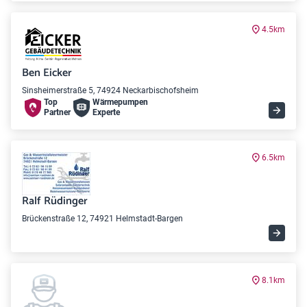
4.5km
Ben Eicker
Sinsheimerstraße 5, 74924 Neckarbischofsheim
Top
Wärme­pumpen
Partner
Experte
6.5km
Ralf Rüdinger
Brückenstraße 12, 74921 Helmstadt-Bargen
8.1km