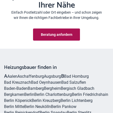
Ihrer Nähe
Einfach Postleitzahl oder Ort eingeben – und schon zeigen
wir Ihnen die richtigen Fachbetriebe in Ihrer Umgebung.
Beratung anfordern
Heizungsbauer finden in
A
B
Aalen
Aschaffenburg
Augsburg
Bad Homburg
Bad Kreuznach
Bad Oeynhausen
Bad Salzuflen
Baden-Baden
Bamberg
Bergheim
Bergisch Gladbach
Bergkamen
Berlin
Berlin Charlottenburg
Berlin Friedrichshain
Berlin Köpenick
Berlin Kreuzberg
Berlin Lichtenberg
Berlin Mitte
Berlin Neukölln
Berlin Pankow
Berlin Reinickendorf
Berlin Spandau
Berlin Steglitz