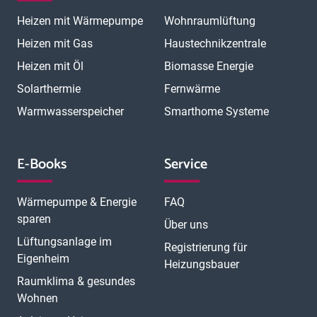
Magdeburg
Mainz
Mannheim
Marburg
Meerbusch
Menden
Heizen mit Wärmepumpe
Wohnraumlüftung
Minden
Moers
Mönchengladbach
München
München Laim
München Neuhausen
München Pasing
Heizen mit Gas
Haustechnikzentrale
München Schwabing
München Sendling
Heizen mit Öl
Biomasse Energie
N
München Trudering
Münster
Neubrandenburg
Neumünster
O
Solarthermie
Fernwärme
Neunkirchen
Neuss
Nordhorn
Nürnberg
Oberhausen
P
Offenbach
Offenburg
Oldenburg
Osnabrück
Passau
Peine
Warmwasserspeicher
Smarthome Systeme
R
Potsdam
Pulheim
Rastatt
Ratingen
Ravensburg
Recklinghausen
Regensburg
Remscheid
Rheine
Rosenheim
S
Rüsselsheim
Saarbrücken
Sankt Augustin
Schwerin
Singen
E-Books
Service
T
U
V
Speyer
Stade
Stolberg
Straubing
Trier
Troisdorf
Ulm
W
Velbert
Viersen
Weimar
Wesel
Wetzlar
Wiesbaden
Witten
Wärmepumpe & Energie
FAQ
Worms
Würzburg
sparen
Über uns
Lüftungsanlage im
Registrierung für
Eigenheim
Heizungsbauer
Raumklima & gesundes
Wohnen