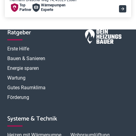
Hermann Drescher Weg 14, 45329 Essen
Top
Wärme­pumpen
Partner
Experte
Ratgeber
Erste Hilfe
Bauen & Sanieren
Energie sparen
Wartung
Gutes Raumklima
Förderung
Systeme & Technik
Heizen mit Wärmepumpe
Wohnraumlüftung