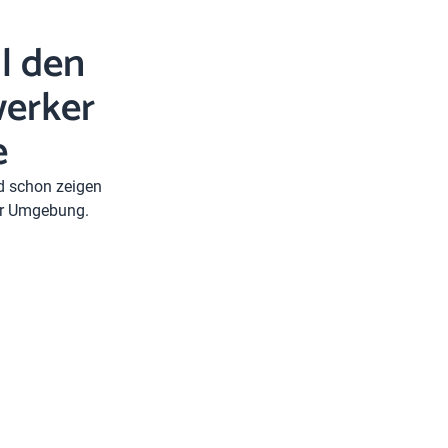
l den
erker
e
nd schon zeigen
rer Umgebung.