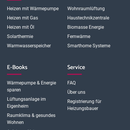
Magdeburg
Mainz
Mannheim
Marburg
Meerbusch
Menden
Heizen mit Wärmepumpe
Wohnraumlüftung
Minden
Moers
Mönchengladbach
München
München Laim
München Neuhausen
München Pasing
Heizen mit Gas
Haustechnikzentrale
München Schwabing
München Sendling
Heizen mit Öl
Biomasse Energie
N
München Trudering
Münster
Neubrandenburg
Neumünster
O
Solarthermie
Fernwärme
Neunkirchen
Neuss
Nordhorn
Nürnberg
Oberhausen
P
Offenbach
Offenburg
Oldenburg
Osnabrück
Passau
Peine
Warmwasserspeicher
Smarthome Systeme
R
Potsdam
Pulheim
Rastatt
Ratingen
Ravensburg
Recklinghausen
Regensburg
Remscheid
Rheine
Rosenheim
S
Rüsselsheim
Saarbrücken
Sankt Augustin
Schwerin
Singen
E-Books
Service
T
U
V
Speyer
Stade
Stolberg
Straubing
Trier
Troisdorf
Ulm
W
Velbert
Viersen
Weimar
Wesel
Wetzlar
Wiesbaden
Witten
Wärmepumpe & Energie
FAQ
Worms
Würzburg
sparen
Über uns
Lüftungsanlage im
Registrierung für
Eigenheim
Heizungsbauer
Raumklima & gesundes
Wohnen