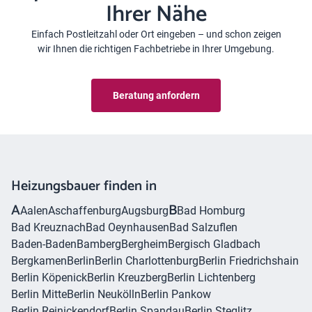
Ihrer Nähe
Einfach Postleitzahl oder Ort eingeben – und schon zeigen
wir Ihnen die richtigen Fachbetriebe in Ihrer Umgebung.
Beratung anfordern
Heizungsbauer finden in
A
B
Aalen
Aschaffenburg
Augsburg
Bad Homburg
Bad Kreuznach
Bad Oeynhausen
Bad Salzuflen
Baden-Baden
Bamberg
Bergheim
Bergisch Gladbach
Bergkamen
Berlin
Berlin Charlottenburg
Berlin Friedrichshain
Berlin Köpenick
Berlin Kreuzberg
Berlin Lichtenberg
Berlin Mitte
Berlin Neukölln
Berlin Pankow
Berlin Reinickendorf
Berlin Spandau
Berlin Steglitz