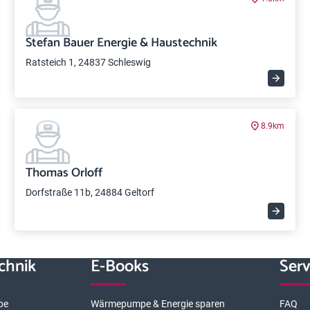
Stefan Bauer Energie & Haustechnik
Ratsteich 1, 24837 Schleswig
8.9km
Thomas Orloff
Dorfstraße 11b, 24884 Geltorf
chnik
E-Books
Serv
pe
Wärmepumpe & Energie sparen
FAQ