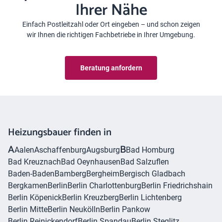
Ihrer Nähe
Einfach Postleitzahl oder Ort eingeben – und schon zeigen
wir Ihnen die richtigen Fachbetriebe in Ihrer Umgebung.
Beratung anfordern
Heizungsbauer finden in
A
B
Aalen
Aschaffenburg
Augsburg
Bad Homburg
Bad Kreuznach
Bad Oeynhausen
Bad Salzuflen
Baden-Baden
Bamberg
Bergheim
Bergisch Gladbach
Bergkamen
Berlin
Berlin Charlottenburg
Berlin Friedrichshain
Berlin Köpenick
Berlin Kreuzberg
Berlin Lichtenberg
Berlin Mitte
Berlin Neukölln
Berlin Pankow
Berlin Reinickendorf
Berlin Spandau
Berlin Steglitz