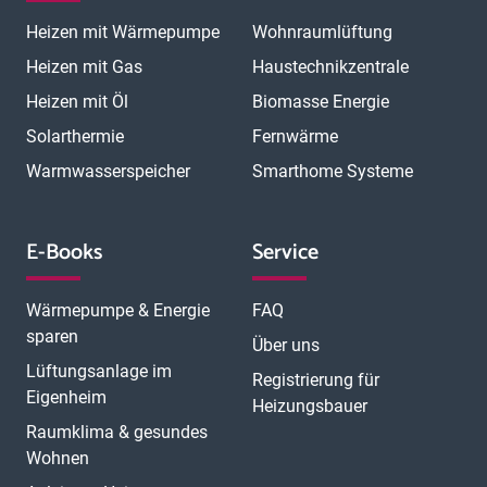
Magdeburg
Mainz
Mannheim
Marburg
Meerbusch
Menden
Heizen mit Wärmepumpe
Wohnraumlüftung
Minden
Moers
Mönchengladbach
München
München Laim
München Neuhausen
München Pasing
Heizen mit Gas
Haustechnikzentrale
München Schwabing
München Sendling
Heizen mit Öl
Biomasse Energie
N
München Trudering
Münster
Neubrandenburg
Neumünster
O
Solarthermie
Fernwärme
Neunkirchen
Neuss
Nordhorn
Nürnberg
Oberhausen
P
Offenbach
Offenburg
Oldenburg
Osnabrück
Passau
Peine
Warmwasserspeicher
Smarthome Systeme
R
Potsdam
Pulheim
Rastatt
Ratingen
Ravensburg
Recklinghausen
Regensburg
Remscheid
Rheine
Rosenheim
S
Rüsselsheim
Saarbrücken
Sankt Augustin
Schwerin
Singen
E-Books
Service
T
U
V
Speyer
Stade
Stolberg
Straubing
Trier
Troisdorf
Ulm
W
Velbert
Viersen
Weimar
Wesel
Wetzlar
Wiesbaden
Witten
Wärmepumpe & Energie
FAQ
Worms
Würzburg
sparen
Über uns
Lüftungsanlage im
Registrierung für
Eigenheim
Heizungsbauer
Raumklima & gesundes
Wohnen