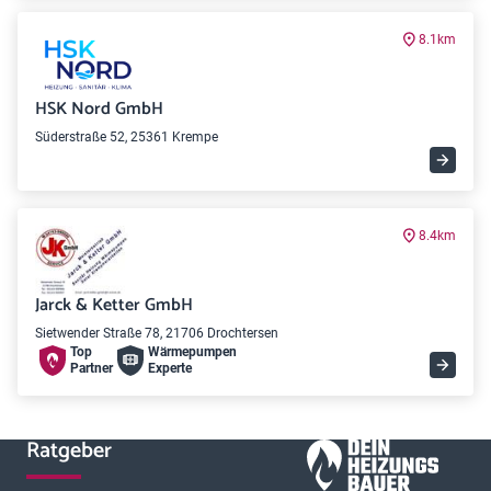
8.1km
HSK Nord GmbH
Süderstraße 52, 25361 Krempe
8.4km
Jarck & Ketter GmbH
Sietwender Straße 78, 21706 Drochtersen
Top
Wärme­pumpen
Partner
Experte
Ratgeber