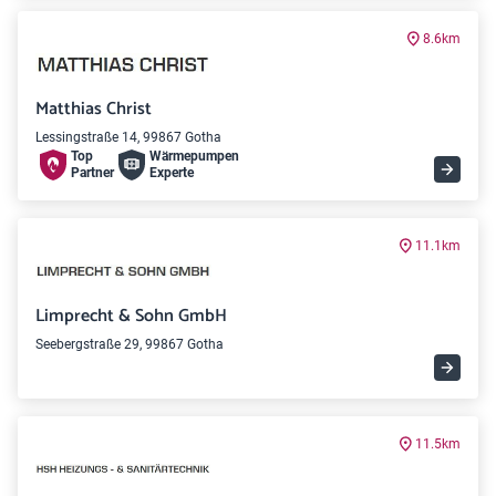
8.6km
Matthias Christ
Lessingstraße 14, 99867 Gotha
Top
Wärme­pumpen
Partner
Experte
11.1km
Limprecht & Sohn GmbH
Seebergstraße 29, 99867 Gotha
11.5km