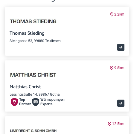
2.2km
Thomas Stieding
Steingasse 53, 99880 Teutleben
9.8km
Matthias Christ
Lessingstraße 14, 99867 Gotha
Top
Wärme­pumpen
Partner
Experte
12.5km