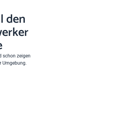
l den
erker
e
nd schon zeigen
rer Umgebung.