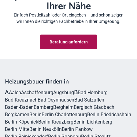
Ihrer Nähe
Einfach Postleitzahl oder Ort eingeben – und schon zeigen
wir Ihnen die richtigen Fachbetriebe in Ihrer Umgebung.
Beratung anfordern
Heizungsbauer finden in
A
B
Aalen
Aschaffenburg
Augsburg
Bad Homburg
Bad Kreuznach
Bad Oeynhausen
Bad Salzuflen
Baden-Baden
Bamberg
Bergheim
Bergisch Gladbach
Bergkamen
Berlin
Berlin Charlottenburg
Berlin Friedrichshain
Berlin Köpenick
Berlin Kreuzberg
Berlin Lichtenberg
Berlin Mitte
Berlin Neukölln
Berlin Pankow
Berlin Reinickendorf
Berlin Spandau
Berlin Steglitz