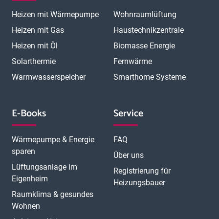
Magdeburg
Mainz
Mannheim
Marburg
Meerbusch
Menden
Heizen mit Wärmepumpe
Wohnraumlüftung
Minden
Moers
Mönchengladbach
München
München Laim
München Neuhausen
München Pasing
Heizen mit Gas
Haustechnikzentrale
München Schwabing
München Sendling
Heizen mit Öl
Biomasse Energie
N
München Trudering
Münster
Neubrandenburg
Neumünster
O
Solarthermie
Fernwärme
Neunkirchen
Neuss
Nordhorn
Nürnberg
Oberhausen
P
Offenbach
Offenburg
Oldenburg
Osnabrück
Passau
Peine
Warmwasserspeicher
Smarthome Systeme
R
Potsdam
Pulheim
Rastatt
Ratingen
Ravensburg
Recklinghausen
Regensburg
Remscheid
Rheine
Rosenheim
S
Rüsselsheim
Saarbrücken
Sankt Augustin
Schwerin
Singen
E-Books
Service
T
U
V
Speyer
Stade
Stolberg
Straubing
Trier
Troisdorf
Ulm
W
Velbert
Viersen
Weimar
Wesel
Wetzlar
Wiesbaden
Witten
Wärmepumpe & Energie
FAQ
Worms
Würzburg
sparen
Über uns
Lüftungsanlage im
Registrierung für
Eigenheim
Heizungsbauer
Raumklima & gesundes
Wohnen