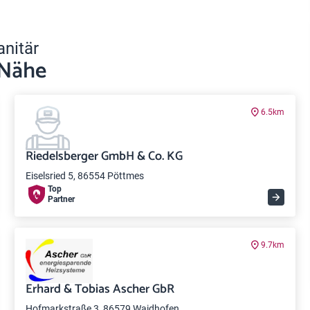
anitär
 Nähe
6.5km
Riedelsberger GmbH & Co. KG
Eiselsried 5, 86554 Pöttmes
Top
Partner
9.7km
Erhard & Tobias Ascher GbR
Hofmarkstraße 3, 86579 Waidhofen