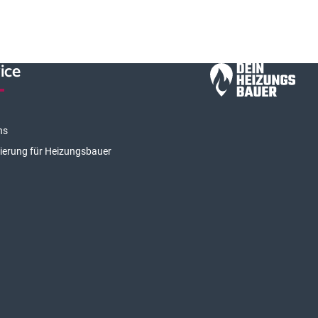
ice
ns
rierung für Heizungsbauer