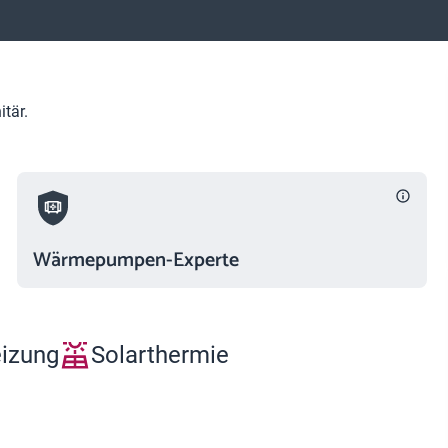
tär.
Wärmepumpen-Experte
eizung
Solarthermie