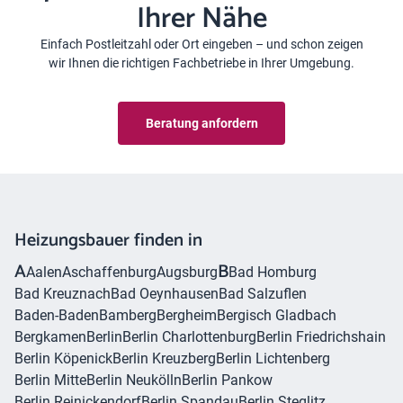
Ihrer Nähe
Einfach Postleitzahl oder Ort eingeben – und schon zeigen
wir Ihnen die richtigen Fachbetriebe in Ihrer Umgebung.
Beratung anfordern
Heizungsbauer finden in
A
B
Aalen
Aschaffenburg
Augsburg
Bad Homburg
Bad Kreuznach
Bad Oeynhausen
Bad Salzuflen
Baden-Baden
Bamberg
Bergheim
Bergisch Gladbach
Bergkamen
Berlin
Berlin Charlottenburg
Berlin Friedrichshain
Berlin Köpenick
Berlin Kreuzberg
Berlin Lichtenberg
Berlin Mitte
Berlin Neukölln
Berlin Pankow
Berlin Reinickendorf
Berlin Spandau
Berlin Steglitz