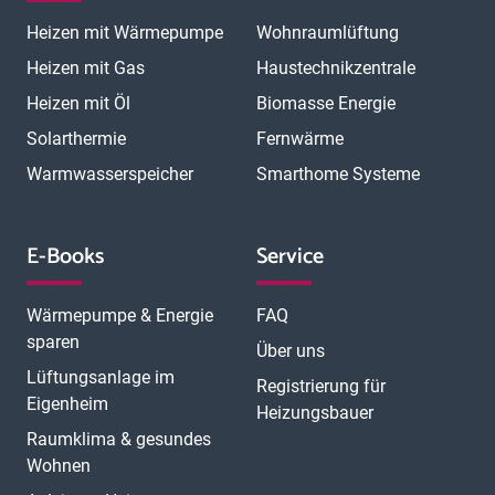
Magdeburg
Mainz
Mannheim
Marburg
Meerbusch
Menden
Heizen mit Wärmepumpe
Wohnraumlüftung
Minden
Moers
Mönchengladbach
München
München Laim
München Neuhausen
München Pasing
Heizen mit Gas
Haustechnikzentrale
München Schwabing
München Sendling
Heizen mit Öl
Biomasse Energie
N
München Trudering
Münster
Neubrandenburg
Neumünster
O
Solarthermie
Fernwärme
Neunkirchen
Neuss
Nordhorn
Nürnberg
Oberhausen
P
Offenbach
Offenburg
Oldenburg
Osnabrück
Passau
Peine
Warmwasserspeicher
Smarthome Systeme
R
Potsdam
Pulheim
Rastatt
Ratingen
Ravensburg
Recklinghausen
Regensburg
Remscheid
Rheine
Rosenheim
S
Rüsselsheim
Saarbrücken
Sankt Augustin
Schwerin
Singen
E-Books
Service
T
U
V
Speyer
Stade
Stolberg
Straubing
Trier
Troisdorf
Ulm
W
Velbert
Viersen
Weimar
Wesel
Wetzlar
Wiesbaden
Witten
Wärmepumpe & Energie
FAQ
Worms
Würzburg
sparen
Über uns
Lüftungsanlage im
Registrierung für
Eigenheim
Heizungsbauer
Raumklima & gesundes
Wohnen