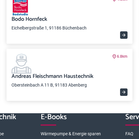
Bodo Hornfeck
Eichelbergstraße 1, 91186 Büchenbach
6.8km
Andreas Fleischmann Haustechnik
Obersteinbach A 11 B, 91183 Abenberg
chnik
E-Books
Serv
pe
Wärmepumpe & Energie sparen
FAQ