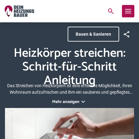
Bauen & Sanieren
Heizkörper streichen:
Schritt-für-Schritt
Anleitung
Das Streichen von Heizkörpern ist eine effektive Möglichkeit, Ihren
Wohnraum aufzufrischen und ihm ein sauberes und gepflegtes
Aussehen zu verleihen. Mit der richtigen Vorbereitung und den
Mehr anzeigen
richtigen Materialien können Sie Heizkörper professionell selbst
streichen. In diesem Ratgeber zeigen wir Ihnen Schritt für Schritt,
wie das geht.