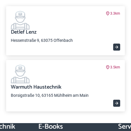
3.3km
Detlef Lenz
Hessenstraße 9, 63075 Offenbach
3.5km
Warmuth Haustechnik
Borsigstraße 10, 63165 Mühlheim am Main
chnik
E-Books
Serv