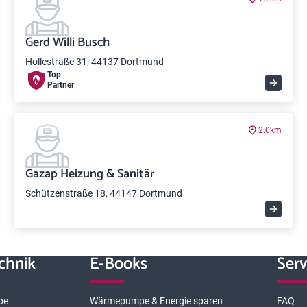
Gerd Willi Busch
Hollestraße 31, 44137 Dortmund
Top
Partner
2.0km
Gazap Heizung & Sanitär
Schützenstraße 18, 44147 Dortmund
chnik
E-Books
Serv
pe
Wärmepumpe & Energie sparen
FAQ