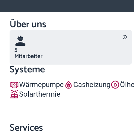
Über uns
5
Mitarbeiter
Systeme
Wärmepumpe
Gasheizung
Ölh
Solarthermie
Services