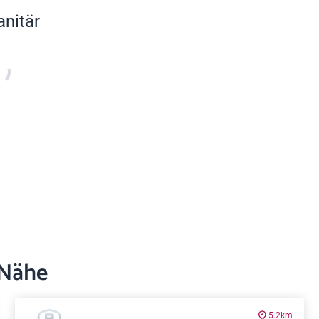
anitär
 Nähe
5.2km