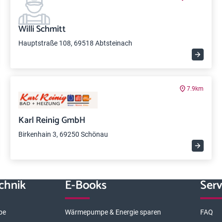
Willi Schmitt
Hauptstraße 108, 69518 Abtsteinach
7.9km
Karl Reinig GmbH
Birkenhain 3, 69250 Schönau
chnik
E-Books
Serv
pe
Wärmepumpe & Energie sparen
FAQ