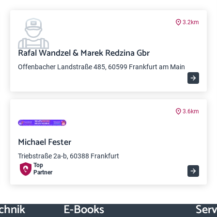
3.2km
Rafal Wandzel & Marek Redzina Gbr
Offenbacher Landstraße 485, 60599 Frankfurt am Main
3.6km
Michael Fester
Triebstraße 2a-b, 60388 Frankfurt
Top
Partner
chnik
E-Books
Serv