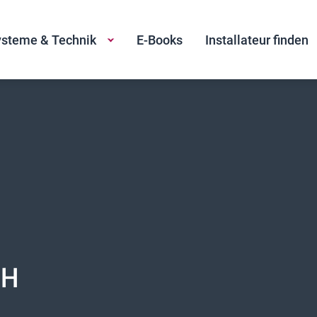
steme & Technik
E-Books
Installateur finden
bH