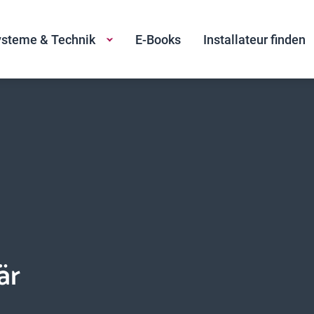
steme & Technik
E-Books
Installateur finden
är