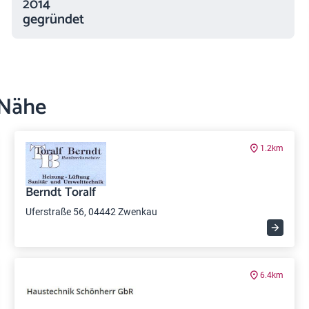
2014
gegründet
 Nähe
1.2km
Berndt Toralf
Uferstraße 56, 04442 Zwenkau
6.4km