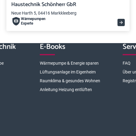
Haustechnik Schönherr GbR
Neue Harth 5, 04416 Markkleeberg
Wärme­pumpen
Experte
chnik
E-Books
Serv
pe
Wärmepumpe & Energie sparen
FAQ
Lüftungsanlage im Eigenheim
Über u
Raumklima & gesundes Wohnen
Regist
Anleitung Heizung entlüften