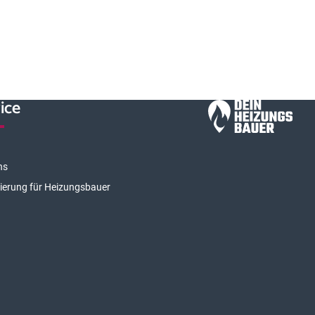
ice
ns
rierung für Heizungsbauer