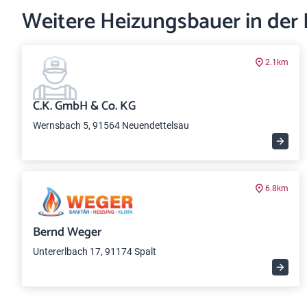
Weitere Heizungsbauer in der
2.1km
C.K. GmbH & Co. KG
Wernsbach 5, 91564 Neuendettelsau
6.8km
Bernd Weger
Untererlbach 17, 91174 Spalt