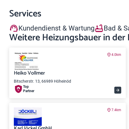
Services
Kundendienst & Wartung
Bad & S
Weitere Heizungsbauer in der
4.0km
Heiko Vollmer
Bitscherstr. 13, 66989 Höheinöd
Top
Partner
7.4km
Karl Jöckel GmbH