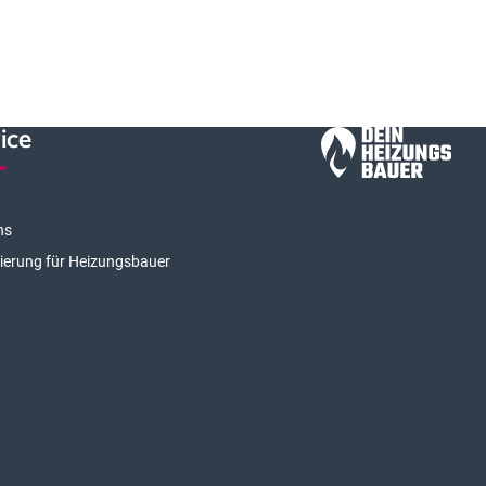
ice
ns
rierung für Heizungsbauer