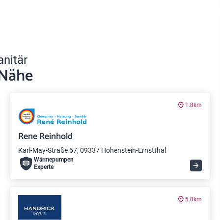
anitär
 Nähe
1.8km
Rene Reinhold
Karl-May-Straße 67, 09337 Hohenstein-Ernstthal
Wärme­pumpen
Experte
5.0km