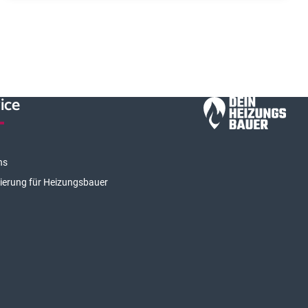
ice
ns
rierung für Heizungsbauer