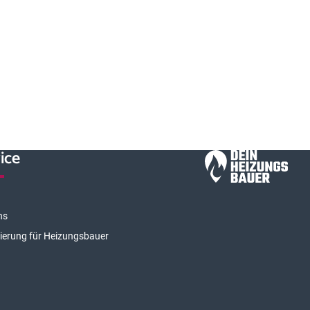
ice
ns
rierung für Heizungsbauer