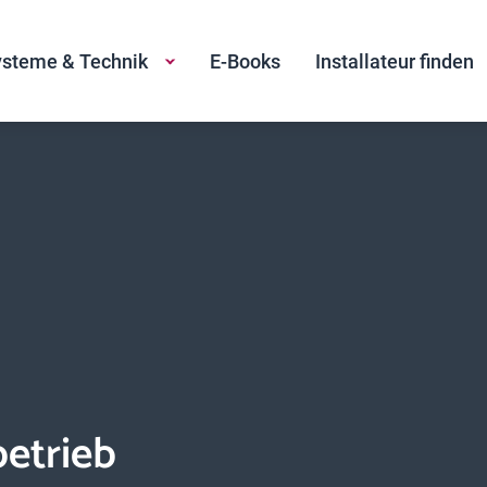
steme & Technik
E-Books
Installateur finden
etrieb