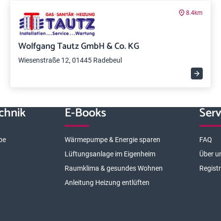
8.4km
Wolfgang Tautz GmbH & Co. KG
Wiesenstraße 12, 01445 Radebeul
chnik
E-Books
Serv
pe
Wärmepumpe & Energie sparen
FAQ
Lüftungsanlage im Eigenheim
Über u
Raumklima & gesundes Wohnen
Regist
Anleitung Heizung entlüften