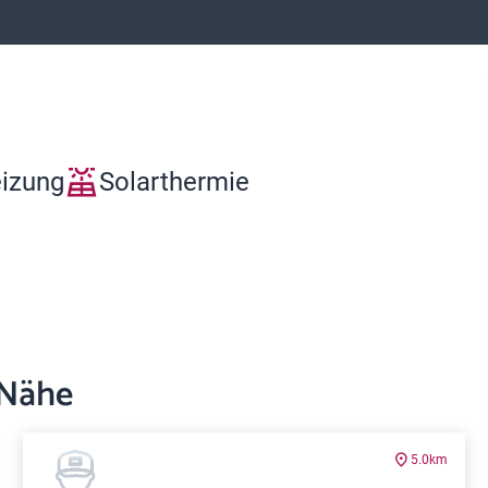
eizung
Solarthermie
 Nähe
5.0km