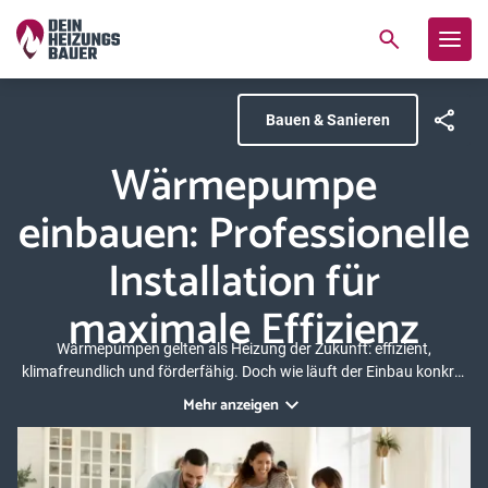
Bauen & Sanieren
Wärmepumpe
einbauen: Professionelle
Installation für
maximale Effizienz
Wärmepumpen gelten als Heizung der Zukunft: effizient,
klimafreundlich und förderfähig. Doch wie läuft der Einbau konkret
ab und worauf müssen Sie achten? Dieser Ratgeber zeigt Schritt für
Mehr anzeigen
Schritt, wie Sie eine Wärmepumpe einbauen lassen.