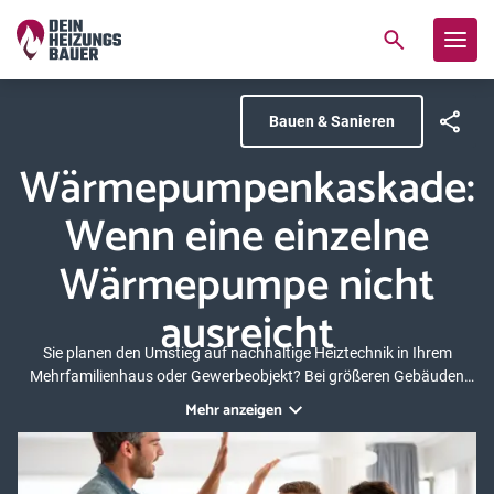
Bauen & Sanieren
Wärmepumpenkaskade:
Wenn eine einzelne
Wärmepumpe nicht
ausreicht
Sie planen den Umstieg auf nachhaltige Heiztechnik in Ihrem
Mehrfamilienhaus oder Gewerbeobjekt? Bei größeren Gebäuden
erreicht eine einzelne Wärmepumpe oft ihre Grenzen. Die Lösung ist
Mehr anzeigen
eine Wärmepumpenkaskade: Mehrere Geräte arbeiten koordiniert
zusammen und erreichen gemeinsam die benötigte Heizleistung.