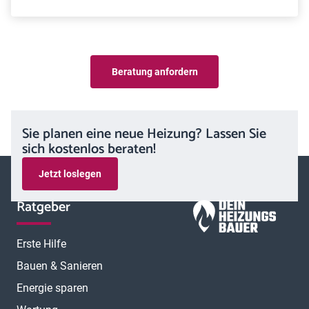
Wirkungsgrad einer Wärmepumpe gibt an, wie viel Strom
diese einsetzen muss, um eine bestimmte Menge
Wärmeenergie bereitzustellen. Vereinfacht zeigt die
Kennzahl also, wie effizient eine Wärmepumpe arbeitet.
Beratung anfordern
Sie planen eine neue Heizung? Lassen Sie
sich kostenlos beraten!
Jetzt loslegen
Ratgeber
Erste Hilfe
Bauen & Sanieren
Energie sparen