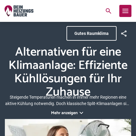
Gutes Raumklima
Alternativen für eine
Klimaanlage: Effiziente
Kühllösungen für Ihr
Zuhause
Steigende Temperaturen machen in immer mehr Regionen eine
aktive Kühlung notwendig. Doch klassische Split-Klimaanlagen sind
laut, wartungsaufwendig, verbrauchen viel Strom und sorgen für
Mehr anzeigen
ein unangenehmes Raumklima. Glücklicherweise gibt es heute eine
ganze Reihe moderner, energieeffizienter Systeme, die Ihr Zuhause
kühlen, aber keine der genannten Nachteile mitbringen. In diesem
Ratgeber erfahren Sie, welche Alternativen es zur Klimaanlage gibt,