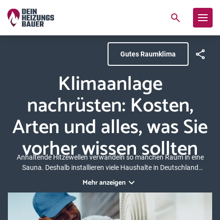
Gutes Raumklima
Klimaanlage
nachrüsten: Kosten,
Arten und alles, was Sie
vorher wissen sollten
Anhaltende Hitzewellen verwandeln so manchen Raum in eine
Sauna. Deshalb installieren viele Haushalte in Deutschland
nachträglich eine Klimaanlage. Das ist in den meisten Fällen
Mehr anzeigen
möglich. Wichtig ist jedoch, die richtige Anlage zu wählen, die
Kosten im Blick zu behalten und rechtliche Fallstricke wie
Genehmigungspflichten zu kennen. Dieser Ratgeber gibt Ihnen den
vollständigen Überblick.