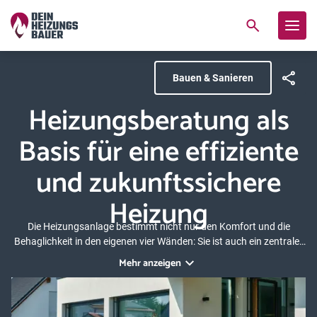
Bauen & Sanieren
Heizungsberatung als
Basis für eine effiziente
und zukunftssichere
Heizung
Die Heizungsanlage bestimmt nicht nur den Komfort und die
Behaglichkeit in den eigenen vier Wänden: Sie ist auch ein zentraler
Faktor für den Umgang mit Energie und die damit verbundenen
Mehr anzeigen
Heizkosten. Nutzen Sie eine professionelle Heizungsberatung und
legen Sie den Grundstein für eine nachhaltige und zukunftssichere
Wärmeversorgung.