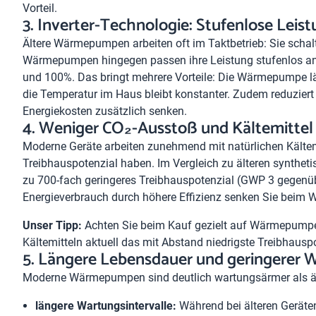
Vorteil.
3. Inverter-Technologie: Stufenlose Leis
Ältere Wärmepumpen arbeiten oft im Taktbetrieb: Sie schalt
Wärmepumpen hingegen passen ihre Leistung stufenlos an
und 100%. Das bringt mehrere Vorteile: Die Wärmepumpe läuft
die Temperatur im Haus bleibt konstanter. Zudem reduziert
Energiekosten zusätzlich senken.
4. Weniger CO₂-Ausstoß und Kältemittel
Moderne Geräte arbeiten zunehmend mit natürlichen Kälte
Treibhauspotenzial haben. Im Vergleich zu älteren synthet
zu 700-fach geringeres Treibhauspotenzial (GWP 3 gegenü
Energieverbrauch durch höhere Effizienz senken Sie beim
Unser Tipp:
Achten Sie beim Kauf gezielt auf Wärmepumpen
Kältemitteln aktuell das mit Abstand niedrigste Treibhauspo
5. Längere Lebensdauer und geringerer
Moderne Wärmepumpen sind deutlich wartungsärmer als ält
längere Wartungsintervalle:
Während bei älteren Geräten