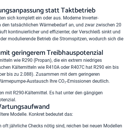
tungsanpassung statt Taktbetrieb
en sich komplett ein oder aus. Moderne Inverter-
 den tatsächlichen Wärmebedarf an, und zwar zwischen 20
 kontinuierlicher und effizienter, der Verschleiß sinkt und
 der modulierende Betrieb die Stromspitzen, wodurch sich die
 mit geringerem Treibhauspotenzial
mitteln wie
R290
(Propan), die ein extrem niedriges
ischen Kältemitteln wie R410A oder R407C hat R290 ein bis
ber bis zu 2.088). Zusammen mit dem geringeren
 Wärmepumpe-Austausch Ihre CO₂-Emissionen deutlich.
 mit R290-Kältemittel. Es hat unter den gängigen
tenzial.
 Wartungsaufwand
ere Modelle. Konkret bedeutet das:
 oft jährliche Checks nötig sind, reichen bei neuen Modellen