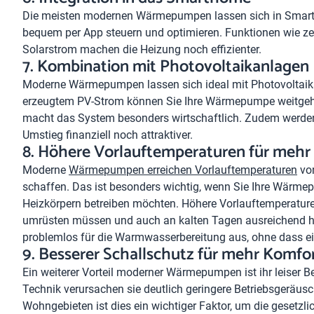
Die meisten modernen Wärmepumpen lassen sich in Smar
bequem per App steuern und optimieren. Funktionen wie ze
Solarstrom machen die Heizung noch effizienter.
7. Kombination mit Photovoltaikanlagen
Moderne Wärmepumpen lassen sich ideal mit Photovoltaika
erzeugtem PV-Strom können Sie Ihre Wärmepumpe weitgehe
macht das System besonders wirtschaftlich. Zudem werden
Umstieg finanziell noch attraktiver.
8. Höhere Vorlauftemperaturen für mehr F
Moderne
Wärmepumpen erreichen Vorlauftemperaturen
von
schaffen. Das ist besonders wichtig, wenn Sie Ihre Wär
Heizkörpern betreiben möchten. Höhere Vorlauftemperatur
umrüsten müssen und auch an kalten Tagen ausreichend h
problemlos für die Warmwasserbereitung aus, ohne dass ei
9. Besserer Schallschutz für mehr Komfo
Ein weiterer Vorteil moderner Wärmepumpen ist ihr leiser B
Technik verursachen sie deutlich geringere Betriebsgeräusc
Wohngebieten ist dies ein wichtiger Faktor, um die gesetz