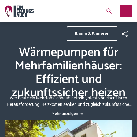
Bauen & Sanieren
Wärmepumpen für
Mehrfamilienhäuser:
Effizient und
zukunftssicher heizen
Wer heute ein Mehrfamilienhaus betreibt, steht vor einer klaren
Herausforderung: Heizkosten senken und zugleich zukunftssicher
heizen. Wärmepumpen lösen dieses Problem, indem sie kostenlose
Mehr anzeigen
Umweltenergie nutzen und Sie unabhängig von fossilen
Brennstoffen machen. Was in Einfamilienhäusern längst der
Standard ist, bietet für Mehrfamilienhäuser eine große Chance.
Erfahren Sie hier mehr über die Einsatzmöglichkeiten und Kosten