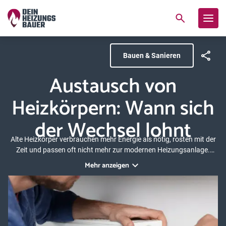
Bauen & Sanieren
Austausch von
Heizkörpern: Wann sich
der Wechsel lohnt
Alte Heizkörper verbrauchen mehr Energie als nötig, rosten mit der
Zeit und passen oft nicht mehr zur modernen Heizungsanlage.
Gerade bei einer Renovierung oder wenn Sie auf eine Wärmepumpe
Mehr anzeigen
umsteigen, stellt sich die Frage: Sollten die alten Radiatoren
weichen? Erfahren Sie hier, wann der Austausch von Heizkörpern
sinnvoll ist und worauf Sie bei der Auswahl achten sollten.