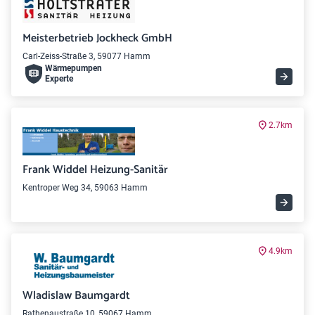
Meisterbetrieb Jockheck GmbH
Carl-Zeiss-Straße 3, 59077 Hamm
Wärme­pumpen
Experte
2.7km
Frank Widdel Heizung-Sanitär
Kentroper Weg 34, 59063 Hamm
4.9km
Wladislaw Baumgardt
Rathenaustraße 10, 59067 Hamm