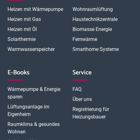
Magdeburg
Mainz
Mannheim
Marburg
Meerbusch
Menden
Heizen mit Wärmepumpe
Wohnraumlüftung
Minden
Moers
Mönchengladbach
München
München Laim
München Neuhausen
München Pasing
Heizen mit Gas
Haustechnikzentrale
München Schwabing
München Sendling
Heizen mit Öl
Biomasse Energie
N
München Trudering
Münster
Neubrandenburg
Neumünster
O
Solarthermie
Fernwärme
Neunkirchen
Neuss
Nordhorn
Nürnberg
Oberhausen
P
Offenbach
Offenburg
Oldenburg
Osnabrück
Passau
Peine
Warmwasserspeicher
Smarthome Systeme
R
Potsdam
Pulheim
Rastatt
Ratingen
Ravensburg
Recklinghausen
Regensburg
Remscheid
Rheine
Rosenheim
S
Rüsselsheim
Saarbrücken
Sankt Augustin
Schwerin
Singen
E-Books
Service
T
U
V
Speyer
Stade
Stolberg
Straubing
Trier
Troisdorf
Ulm
W
Velbert
Viersen
Weimar
Wesel
Wetzlar
Wiesbaden
Witten
Wärmepumpe & Energie
FAQ
Worms
Würzburg
sparen
Über uns
Lüftungsanlage im
Registrierung für
Eigenheim
Heizungsbauer
Raumklima & gesundes
Wohnen