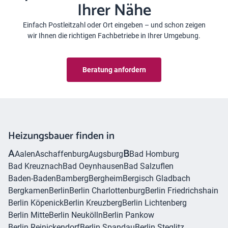
Ihrer Nähe
Einfach Postleitzahl oder Ort eingeben – und schon zeigen
wir Ihnen die richtigen Fachbetriebe in Ihrer Umgebung.
Beratung anfordern
Heizungsbauer finden in
A
B
Aalen
Aschaffenburg
Augsburg
Bad Homburg
Bad Kreuznach
Bad Oeynhausen
Bad Salzuflen
Baden-Baden
Bamberg
Bergheim
Bergisch Gladbach
Bergkamen
Berlin
Berlin Charlottenburg
Berlin Friedrichshain
Berlin Köpenick
Berlin Kreuzberg
Berlin Lichtenberg
Berlin Mitte
Berlin Neukölln
Berlin Pankow
Berlin Reinickendorf
Berlin Spandau
Berlin Steglitz