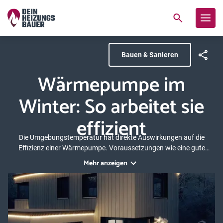
Bauen & Sanieren
Wärmepumpe im
Winter: So arbeitet sie
effizient
Die Umgebungstemperatur hat direkte Auswirkungen auf die
Effizienz einer Wärmepumpe. Voraussetzungen wie eine gute
Dämmung des Hauses erhöhen die Leistung des Heizsystems. Für
Mehr anzeigen
deutsche Winter sind Wärmepumpen grundsätzlich geeignet und
heizen zuverlässig. Wichtig ist, die Wärmepumpe inklusive
Zusatzkomponenten auf den individuellen Bedarf auszurichten. Wie
eine Wärmepumpe auch im Winter effizient arbeitet und welche
Unterschiede es zwischen den einzelnen Arten der Wärmepumpen
zu beachten gilt, erfahren Sie in diesem Beitrag.