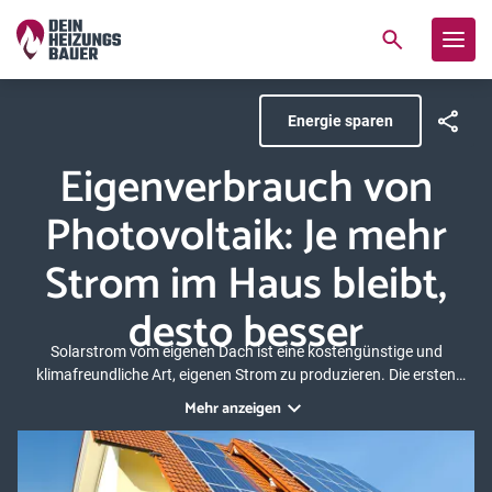
Energie sparen
Eigenverbrauch von
Photovoltaik: Je mehr
Strom im Haus bleibt,
desto besser
Solarstrom vom eigenen Dach ist eine kostengünstige und
klimafreundliche Art, eigenen Strom zu produzieren. Die ersten
Photovoltaikanlagen (PV-Anlagen) speisten den Strom vollständig
Mehr anzeigen
in das öffentliche Stromnetz ein. Heute liegt der Fokus darauf,
möglichst viel von der Photovoltaikanlage zum Eigenverbrauch zu
nutzen. Was Sie dazu wissen sollten und wie Sie Ihren Autarkiegrad
steigern können, zeigen wir Ihnen hier.