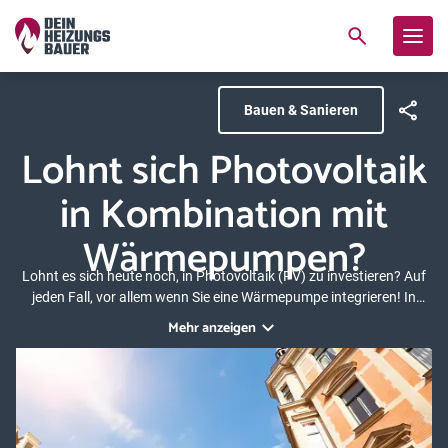
Bauen & Sanieren
Lohnt sich Photovoltaik
in Kombination mit
Wärmepumpen?
Lohnt es sich heute noch, in Photovoltaik (PV) zu investieren? Auf
jeden Fall, vor allem wenn Sie eine Wärmepumpe integrieren! In
diesem Artikel erklären wir, wie Sie durch die Kombination von
Mehr anzeigen
Photovoltaik und Wärmepumpe nicht nur die Umwelt schonen,
sondern auch Ihre Energiekosten langfristig senken können.