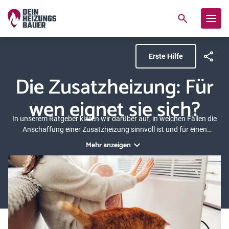
Erste Hilfe
Die Zusatzheizung: Für
wen eignet sie sich?
In unserem Ratgeber klären wir darüber auf, in welchen Fällen die
Anschaffung einer Zusatzheizung sinnvoll ist und für einen
Mehrwert in puncto Komfort und Behaglichkeit sorgt. Wir stellen die
Mehr anzeigen
verschiedenen Typen einer Zusatzheizung vor und erläutern das
Funktionsprinzip sowie die jeweiligen Vor- und Nachteile.