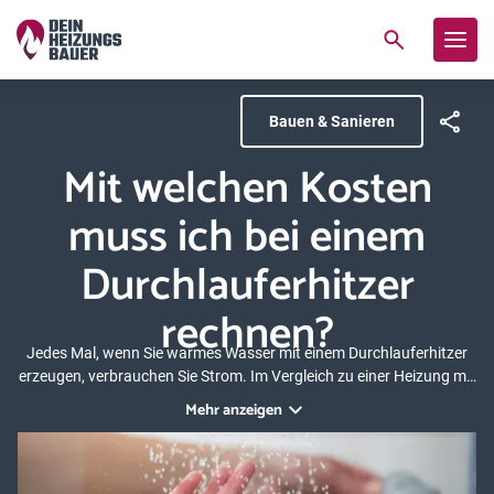
Bauen & Sanieren
Mit welchen Kosten
muss ich bei einem
Durchlauferhitzer
rechnen?
Jedes Mal, wenn Sie warmes Wasser mit einem Durchlauferhitzer
erzeugen, verbrauchen Sie Strom. Im Vergleich zu einer Heizung mit
Pufferspeicher ist der Energieverbrauch eines Durchlauferhitzers
Mehr anzeigen
deutlich höher – auch wenn Sie wassersparend duschen und
waschen. Wir zeigen Ihnen daher im Folgenden, was ein
Durchlauferhitzer an Kosten für die Anschaffung, Installation und
den Betrieb verursacht.