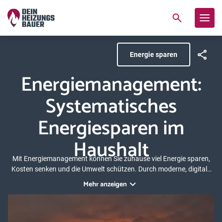
Energie sparen
Energiemanagement:
Systematisches
Energiesparen im
Haushalt
Mit Energiemanagement können Sie zuhause viel Energie sparen,
Kosten senken und die Umwelt schützen. Durch moderne, digitale
Technik verschaffen Sie sich ein detailliertes Bild über die
Mehr anzeigen
Energieprozesse im Gebäude. Auf dieser Grundlage können Sie
systematisch Energiesparmaßnahmen ableiten. Der Trend zum
Energiemanagement ist bei vielen Unternehmen schon vor Jahren
angekommen – durch das Smarthome hält er nun auch im