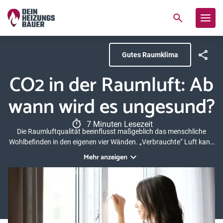
Gutes Raumklima
CO2 in der Raumluft: Ab
wann wird es ungesund?
7 Minuten Lesezeit
Die Raumluftqualität beeinflusst maßgeblich das menschliche
Wohlbefinden in den eigenen vier Wänden. „Verbrauchte“ Luft kann
schnell zu Konzentrationsstörungen und Müdigkeit führen, im
Mehr anzeigen
schlimmsten Fall sogar zu gesundheitlichen Beeinträchtigungen.
Als Indikator für die Luftqualität wird häufig der Anteil an CO
in der
2
Raumluft herangezogen. In diesem Ratgeber gehen wir daher unter
anderem auf die allgemeinen Merkmale von CO
ein und erläutern
2
dessen Grenzwerte in geschlossenen Räumen.