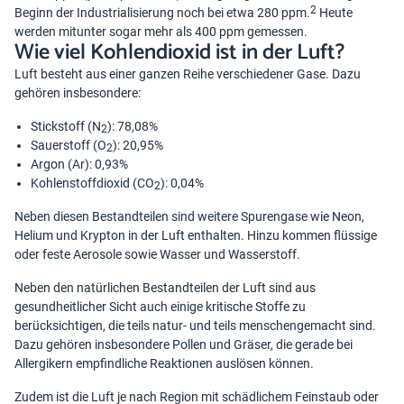
2
Beginn der Industrialisierung noch bei etwa 280 ppm.
Heute
werden mitunter sogar mehr als 400 ppm gemessen.
Wie viel Kohlendioxid ist in der Luft?
Luft besteht aus einer ganzen Reihe verschiedener Gase. Dazu
gehören insbesondere:
Stickstoff (N
): 78,08%
2
Sauerstoff (O
): 20,95%
2
Argon (Ar): 0,93%
Kohlenstoffdioxid (CO
): 0,04%
2
Neben diesen Bestandteilen sind weitere Spurengase wie Neon,
Helium und Krypton in der Luft enthalten. Hinzu kommen flüssige
oder feste Aerosole sowie Wasser und Wasserstoff.
Neben den natürlichen Bestandteilen der Luft sind aus
gesundheitlicher Sicht auch einige kritische Stoffe zu
berücksichtigen, die teils natur- und teils menschengemacht sind.
Dazu gehören insbesondere Pollen und Gräser, die gerade bei
Allergikern empfindliche Reaktionen auslösen können.
Zudem ist die Luft je nach Region mit schädlichem Feinstaub oder