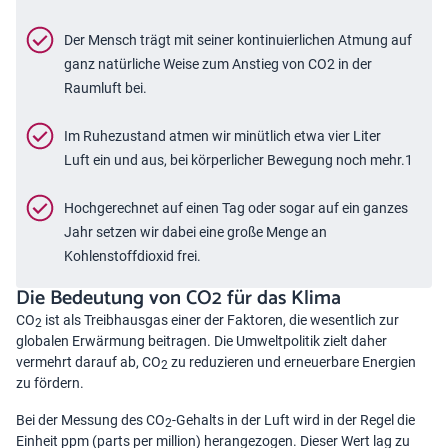
Der Mensch trägt mit seiner kontinuierlichen Atmung auf
ganz natürliche Weise zum Anstieg von CO2 in der
Raumluft bei.
Im Ruhezustand atmen wir minütlich etwa vier Liter
Luft ein und aus, bei körperlicher Bewegung noch mehr.1
Hochgerechnet auf einen Tag oder sogar auf ein ganzes
Jahr setzen wir dabei eine große Menge an
Kohlenstoffdioxid frei.
Die Bedeutung von CO2 für das Klima
CO
ist als Treibhausgas einer der Faktoren, die wesentlich zur
2
globalen Erwärmung beitragen. Die Umweltpolitik zielt daher
vermehrt darauf ab,
CO
zu reduzieren
und erneuerbare Energien
2
zu fördern.
Bei der Messung des CO
-Gehalts in der Luft wird in der Regel die
2
Einheit ppm (parts per million) herangezogen. Dieser Wert lag zu